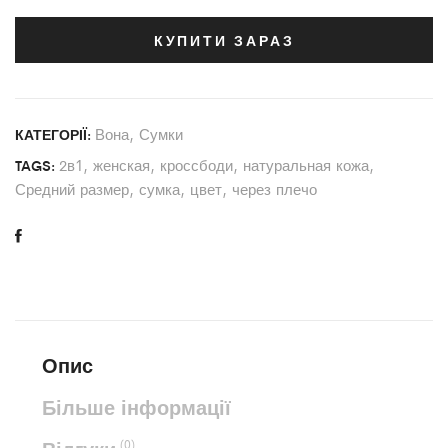
КУПИТИ ЗАРАЗ
Вона
,
Сумки
КАТЕГОРІЇ:
2в1
,
женская
,
кроссбоди
,
натуральная кожа
,
TAGS:
Средний размер
,
сумка
,
цвет
,
через плечо
Опис
Більше інформації
(0)