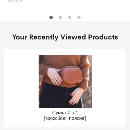
4 000
грн
Your Recently Viewed Products
Сумка 2 в 1
[кроссбоді+поясна]