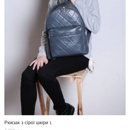
Рюкзак з сірої шкіри L