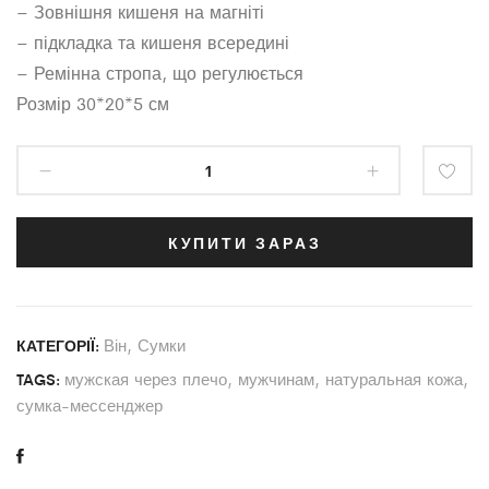
– Зовнішня кишеня на магніті
– підкладка та кишеня всередині
– Ремінна стропа, що регулюється
Розмір 30*20*5 см
КУПИТИ ЗАРАЗ
Він
,
Сумки
КАТЕГОРІЇ:
мужская через плечо
,
мужчинам
,
натуральная кожа
,
TAGS:
сумка-мессенджер