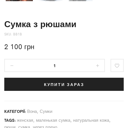
Сумка з рюшами
SKU:
BB1B
2 100
грн
КУПИТИ ЗАРАЗ
Вона
,
Сумки
КАТЕГОРІЇ:
женская
,
маленькая сумка
,
натуральная кожа
,
TAGS:
рюши
,
сумка
,
через плечо