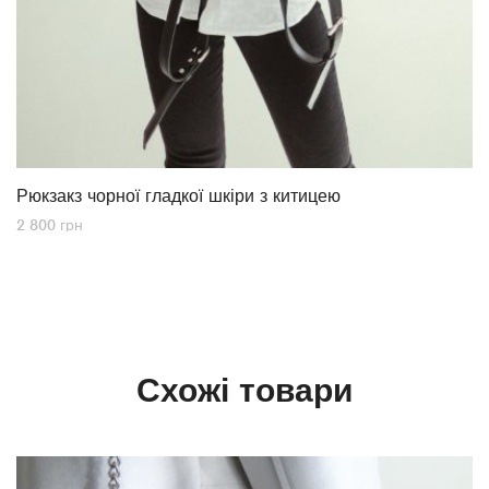
Рюкзакз чорної гладкої шкіри з китицею
2 800
грн
Схожі товари