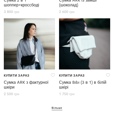
шоппер+кроссбоді
(шоколад)
3 800
грн
2 600
грн
КУПИТИ ЗАРАЗ
КУПИТИ ЗАРАЗ
Сумка ARK з фактурної
Сумка Bibi (3 в 1) в білій
шкіри
шкірі
2 500
грн
1 750
грн
Більше