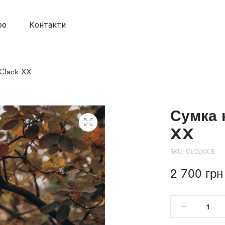
фо
Контакти
-Clack XX
Сумка 
XX
SKU:
CLCLXX.B
2 700
грн