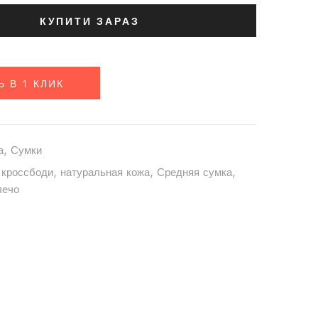
КУПИТИ ЗАРАЗ
Ь В 1 КЛИК
а
,
Сумки
,
кроссбоди
,
натуральная кожа
,
Средняя сумка
,
лечо