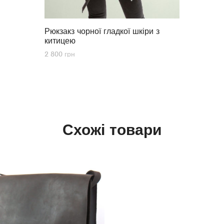
Рюкзакз чорної гладкої шкіри з
китицею
2 800
грн
Схожі товари