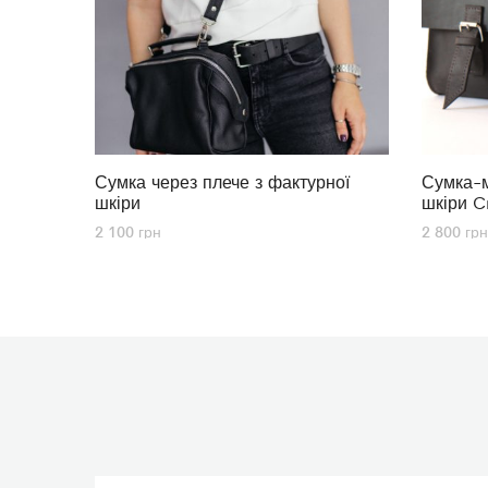
Сумка через плече з фактурної
Сумка-м
шкіри
шкіри C
2 100
грн
2 800
грн