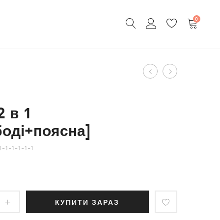
0
Product
Сумка
Сумка-
кросбоді
портфель
navigation
з
з
2 в 1
гладкої
вінтажної
боді+поясна]
шкіри
шкіри
-1-1-1-1-1
КУПИТИ ЗАРАЗ