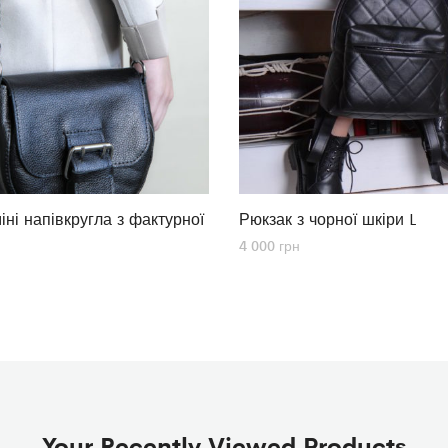
іні напівкругла з фактурної
Рюкзак з чорної шкіри L
4 000
грн
Your Recently Viewed Products