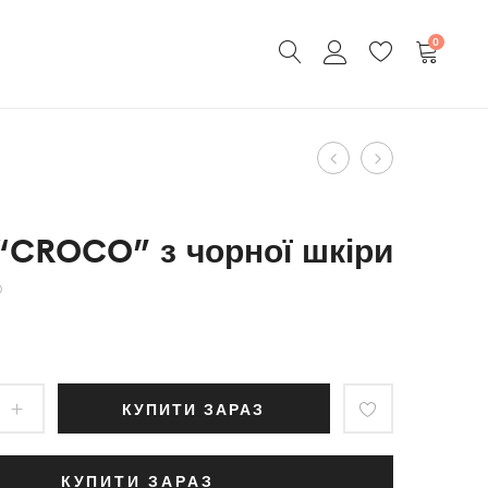
0
Product
Сумка-
Рюкзак
мессенджер
“Croco”
navigation
(Crazy
mini
“CROCO” з чорної шкіри
Horse)
в
чорній
O
шкірі
КУПИТИ ЗАРАЗ
КУПИТИ ЗАРАЗ