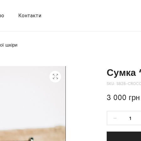
фо
Контакти
ї шкіри
Сумка 
SKU:
SB2B-CROC
3 000
грн