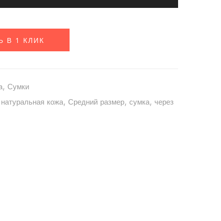
Ь В 1 КЛИК
а
,
Сумки
,
натуральная кожа
,
Средний размер
,
сумка
,
через