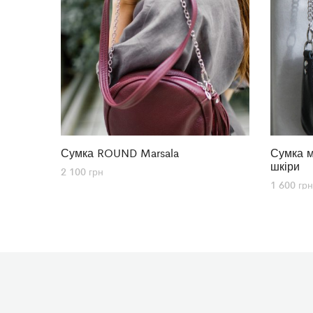
Сумка ROUND Marsala
Сумка м
шкіри
2 100
грн
1 600
грн