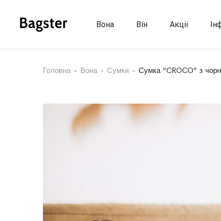
Вона
Він
Акціі
Ін
Головна
Вона
Сумки
Сумка “CROCO” з чорно