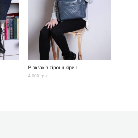
Рюкзак з сірої шкіри L
4 000
грн