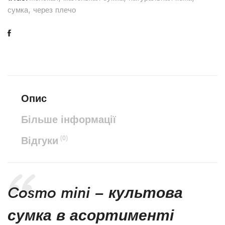
сумка
,
через плечо
Опис
Більше інформації
Відгуки
(0)
Cosmo mini – культова
сумка в асортименті