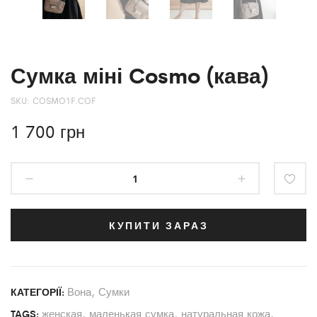
Сумка міні Cosmo (кава)
SKU:
COSMO1F.COF
1 700
грн
КУПИТИ ЗАРАЗ
Вона
,
Сумки
КАТЕГОРІЇ:
женская
,
маленькая сумка
,
натуральная кожа
,
TAGS: