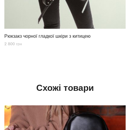
Рюкзакз чорної гладкої шкіри з китицею
2 800
грн
Схожі товари