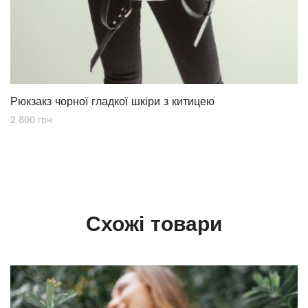
Рюкзакз чорної гладкої шкіри з китицею
2 800
грн
Схожі товари