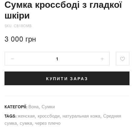
Сумка кроссбоді з гладкої
шкіри
SKU:
CB1ROMB
3 000
грн
КУПИТИ ЗАРАЗ
Вона
,
Сумки
КАТЕГОРІЇ:
женская
,
кроссбоди
,
натуральная кожа
,
Средняя
TAGS:
сумка
,
сумка
,
через плечо