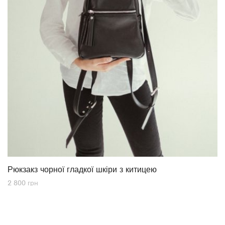
Рюкзакз чорної гладкої шкіри з китицею
2 800
грн