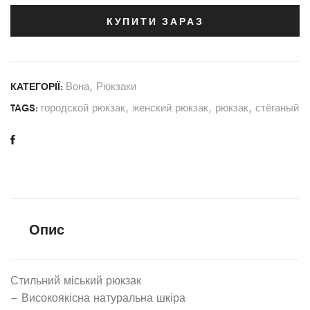
КУПИТИ ЗАРАЗ
Вона
,
Рюкзаки
КАТЕГОРІЇ:
городской рюкзак
,
женский рюкзак
,
рюкзак
,
стёганый
TAGS:
Опис
Стильний міський рюкзак
– Високоякісна натуральна шкіра