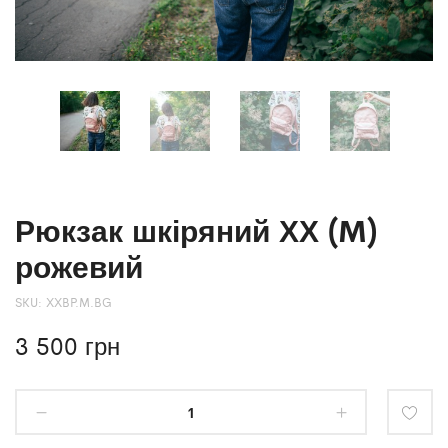
Рюкзак шкіряний ХХ (M)
рожевий
SKU:
XXBP.M.BG
3 500
грн