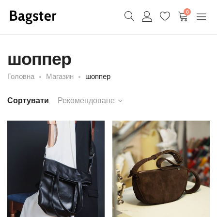
0
шоппер
Головна
Магазин
шоппер
Сортувати
Рекомендоване