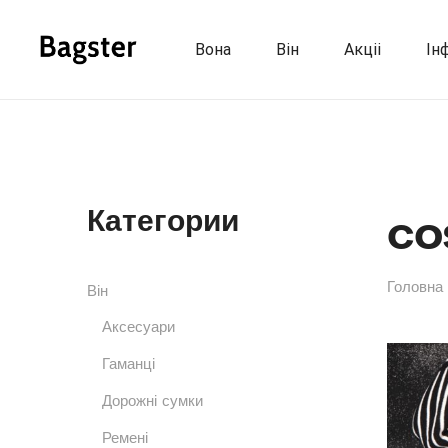
Вона
Він
Акціі
Ін
co
Категории
Головна
Він
Аксесуари
Гаманці
Дорожні сумки
Ремені