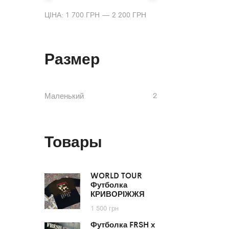
ЦІНА:
1 700 ГРН
—
2 200 ГРН
Размер
2
Маленький
Товары
WORLD TOUR
Футболка
КРИВОРІЖЖЯ
1 500
грн
Футболка FRSH x