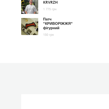
KRVRZH
1 775
грн
Патч
"КРИВОРІЖЖЯ"
фігурний
150
грн