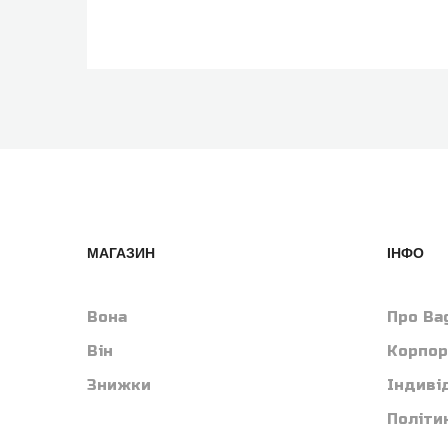
МАГАЗИН
ІНФО
Вона
Про Ba
Він
Корпор
Знижки
Індиві
Політи