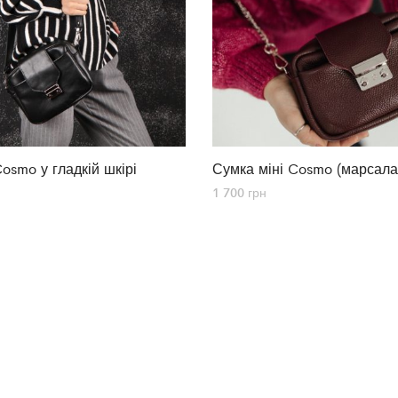
osmo у гладкій шкірі
Сумка міні Cosmo (марсала
1 700
грн